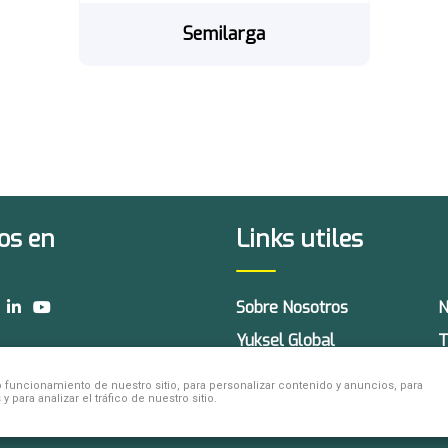
Semilarga
os en
Links utiles
Sobre Nosotros
N
Yuksel Global
T
funcionamiento de nuestro sitio, para personalizar contenido y anuncios, para
para analizar el tráfico de nuestro sitio.
© 2026 Yuksel Seeds. Derechos reservados