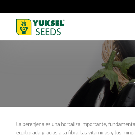
La berenjena es una hortaliza importante, fundamental
equilibrada gracias a la fibra, las vitaminas y los min