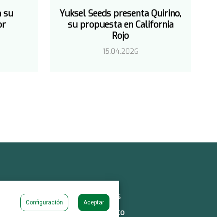
a su
Yuksel Seeds presenta Quirino,
or
su propuesta en California
Rojo
15.04.2026
uestros Productos
Noticias
Configuración
Aceptar
rabaja con Nosotros
Contacto