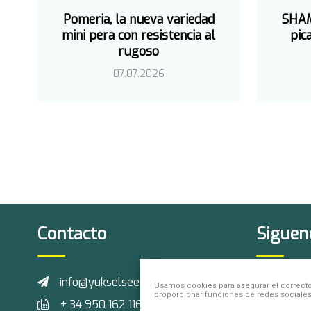
Pomeria, la nueva variedad
SHAM
mini pera con resistencia al
pic
rugoso
07.07.2026
Contacto
Siguen
info@yukselseeds.com
Usamos cookies para asegurar el correcto 
proporcionar funciones de redes sociales y 
+ 34 950 162 116