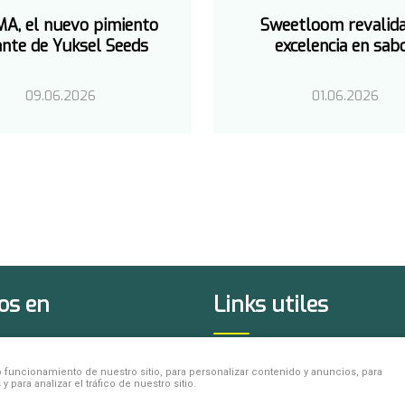
A, el nuevo pimiento
Sweetloom revalid
ante de Yuksel Seeds
excelencia en sab
09.06.2026
01.06.2026
os en
Links utiles
Sobre Nosotros
N
funcionamiento de nuestro sitio, para personalizar contenido y anuncios, para
para analizar el tráfico de nuestro sitio.
Yuksel Global
T