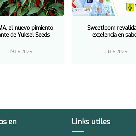
A, el nuevo pimiento
Sweetloom revalid
ante de Yuksel Seeds
excelencia en sab
09.06.2026
01.06.2026
os en
Links utiles